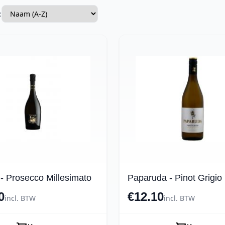
:
 - Prosecco Millesimato
Paparuda - Pinot Grigio
0
€12.10
incl. BTW
incl. BTW