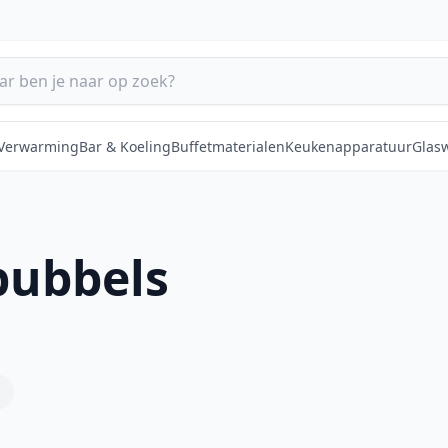
 Verwarming
Bar & Koeling
Buffetmaterialen
Keukenapparatuur
Glas
bubbels