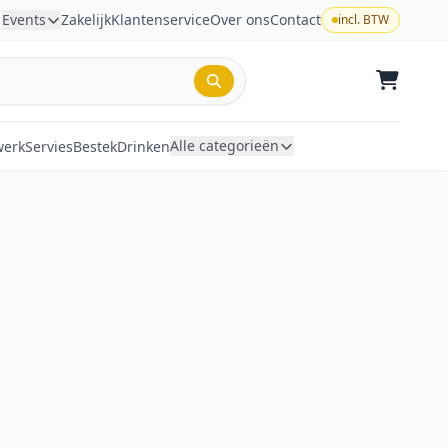
Events
Zakelijk
Klantenservice
Over ons
Contact
incl. BTW
Alle categorieën
werk
Servies
Bestek
Drinken