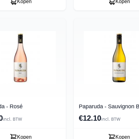
Kopen
Kopen
da - Rosé
Paparuda - Sauvignon 
0
€12.10
incl. BTW
incl. BTW
Kopen
Kopen