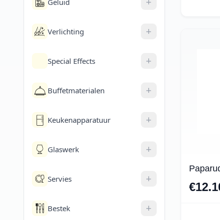
+
Geluid
+
Verlichting
+
Special Effects
+
Buffetmaterialen
+
Keukenapparatuur
+
Glaswerk
Paparu
+
Servies
€12.1
+
Bestek