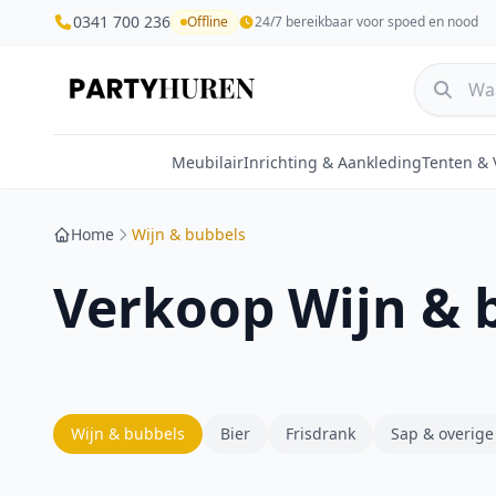
0341 700 236
Offline
24/7 bereikbaar voor spoed en nood
Meubilair
Inrichting & Aankleding
Tenten &
Home
Wijn & bubbels
Verkoop Wijn & 
Wijn & bubbels
Bier
Frisdrank
Sap & overige