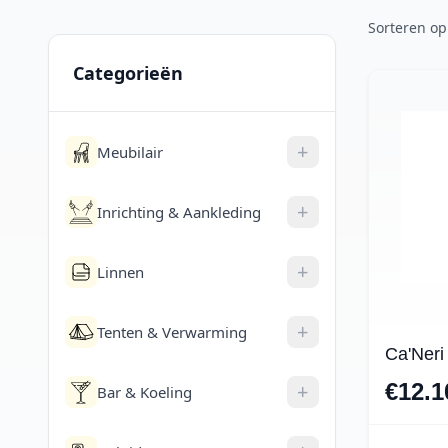
Sorteren op
Categorieën
+
Meubilair
+
Inrichting & Aankleding
+
Linnen
+
Tenten & Verwarming
Ca'Neri
+
€12.1
Bar & Koeling