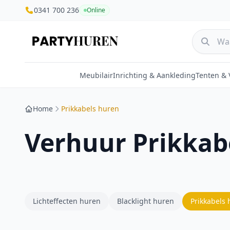
0341 700 236
Online
Meubilair
Inrichting & Aankleding
Tenten &
Home
Prikkabels huren
Verhuur Prikkab
Lichteffecten huren
Blacklight huren
Prikkabels