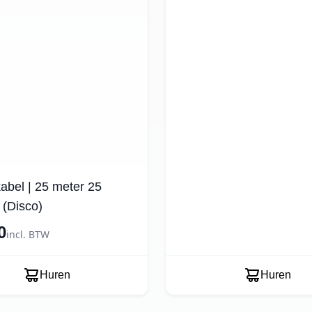
kabel | 25 meter 25
 (Disco)
0
incl. BTW
Huren
Huren