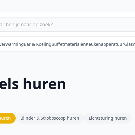
 Verwarming
Bar & Koeling
Buffetmaterialen
Keukenapparatuur
Glas
els huren
 huren
Blinder & Stroboscoop huren
Lichtsturing huren