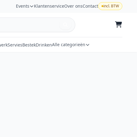
Events
Klantenservice
Over ons
Contact
incl. BTW
Alle categorieën
werk
Servies
Bestek
Drinken