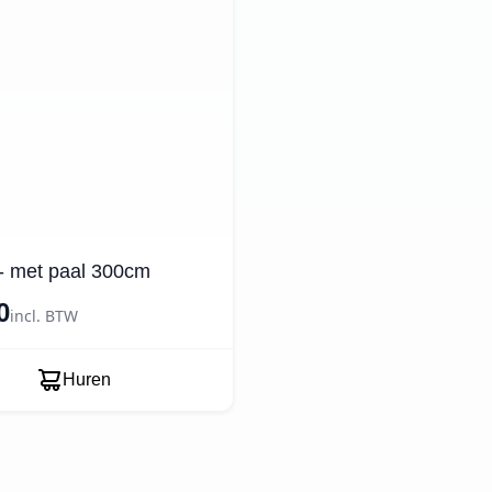
 - met paal 300cm
0
incl. BTW
Huren