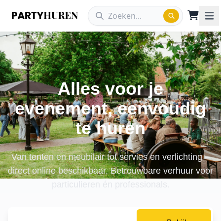
Alles voor je
evenement, eenvoudig
te huren
Van tenten en meubilair tot servies en verlichting –
direct online beschikbaar. Betrouwbare verhuur voor
particulieren én professionals.