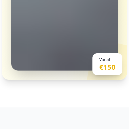
Vanaf
€150