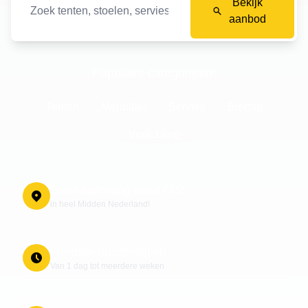
Bekijk
aanbod
Populaire categorieën:
Tenten
Meubilair
Servies
Biertap
Verlichting
Gratis bezorging vanaf €150
in heel Midden Nederland!
Flexibele huurtermijnen
Van 1 dag tot meerdere weken