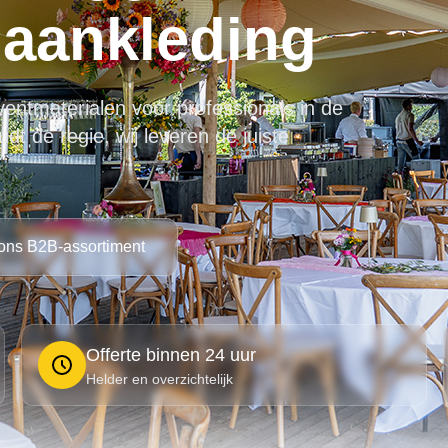
 aankleding
ventmaterialen voor professionals in de
t de regie, wij leveren de juiste
 ons B2B-assortiment
Offerte binnen 24 uur
Helder en overzichtelijk