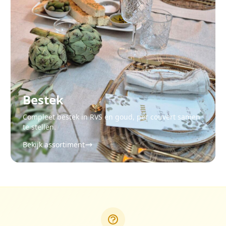
Bestek
Compleet bestek in RVS en goud, per couvert samen
te stellen.
Bekijk assortiment