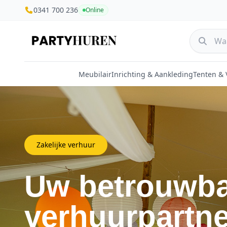
0341 700 236
Online
Meubilair
Inrichting & Aankleding
Tenten &
Zakelijke verhuur
Uw betrouwb
verhuurpartne