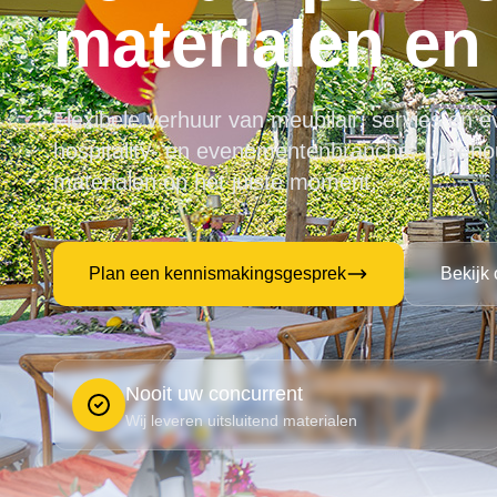
materialen en
Flexibele verhuur van meubilair, servies en e
hospitality- en evenementenbranche. U behoud
materialen op het juiste moment.
Plan een kennismakingsgesprek
Bekijk
Nooit uw concurrent
Wij leveren uitsluitend materialen