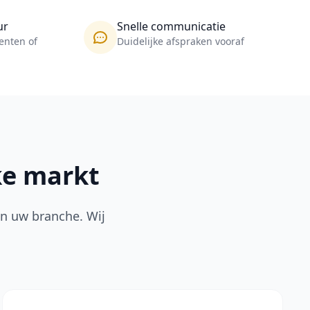
ur
Snelle communicatie
enten of
Duidelijke afspraken vooraf
ke markt
an uw branche. Wij