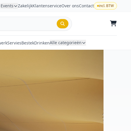
Events
Zakelijk
Klantenservice
Over ons
Contact
incl. BTW
Alle categorieën
werk
Servies
Bestek
Drinken