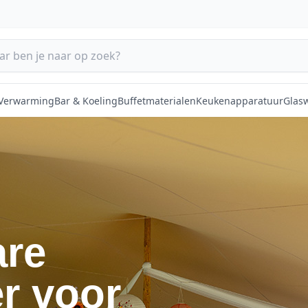
 Verwarming
Bar & Koeling
Buffetmaterialen
Keukenapparatuur
Glas
are
r voor