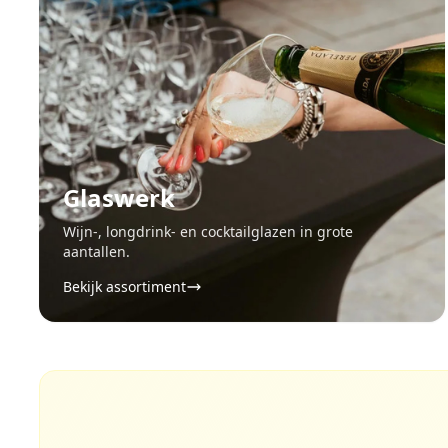
Glaswerk
Wijn-, longdrink- en cocktailglazen in grote
aantallen.
Bekijk assortiment