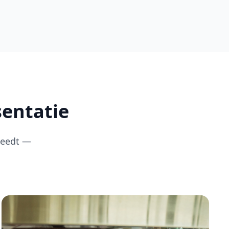
sentatie
leedt —