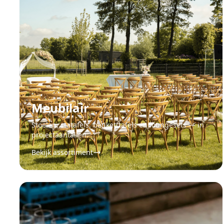
Meubilair
Stoelen, statafels, banketttafels en loungesets — in
projectaantallen.
Bekijk assortiment