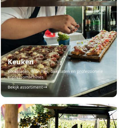
Keuken
Kookplaten, friteuses, bakplaten en professionele
espressomachines.
Bekijk assortiment