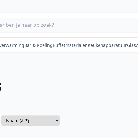
 Verwarming
Bar & Koeling
Buffetmaterialen
Keukenapparatuur
Glas
s
: