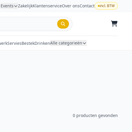
Events
Zakelijk
Klantenservice
Over ons
Contact
incl. BTW
Alle categorieën
werk
Servies
Bestek
Drinken
0 producten gevonden