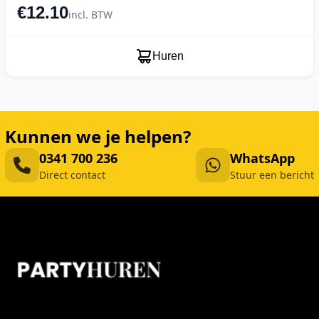
€12.10
incl. BTW
Huren
Kunnen we je helpen?
0341 700 236
WhatsApp
Direct contact
Stuur een bericht