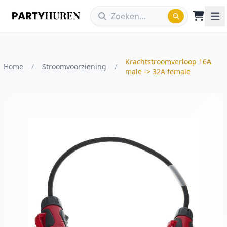
Krachtstroomverloop 16A
Home
/
Stroomvoorziening
/
male -> 32A female
Vergroot afbeelding