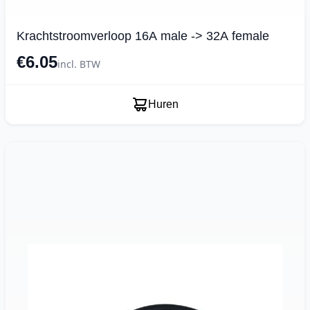
Krachtstroomverloop 16A male -> 32A female
€6.05
incl. BTW
Huren