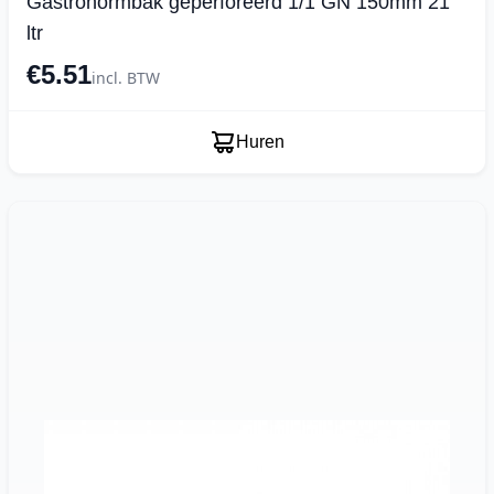
Gastronormbak geperforeerd 1/1 GN 150mm 21
ltr
€5.51
incl. BTW
Huren