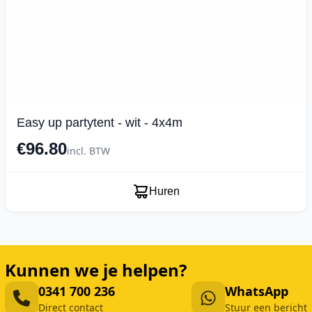
Easy up partytent - wit - 4x4m
€96.80
incl. BTW
Huren
Kunnen we je helpen?
0341 700 236
WhatsApp
Direct contact
Stuur een bericht