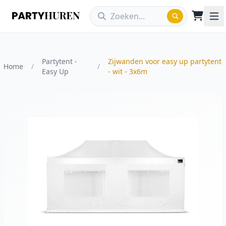
Partytent -
Zijwanden voor easy up partytent
Home
/
/
Easy Up
- wit - 3x6m
Vergroot afbeelding