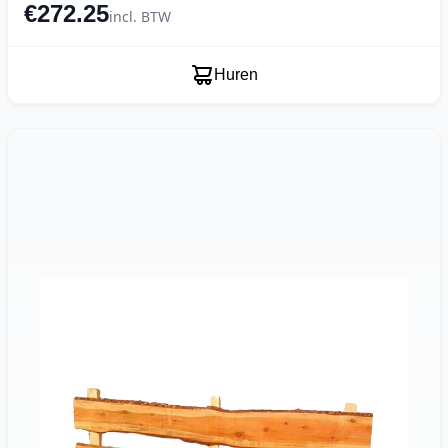
€272.25
incl. BTW
Huren