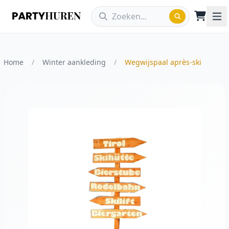
Home
/
Winter aankleding
/
Wegwijspaal après-ski
Vergroot afbeelding