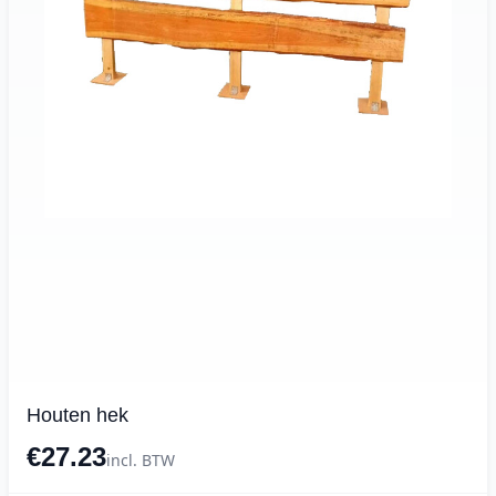
Houten hek
€27.23
incl. BTW