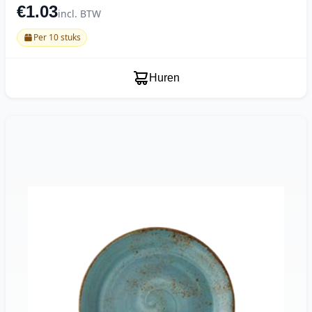
€1.03
incl. BTW
Per 10 stuks
Huren