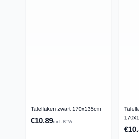
Tafellaken zwart 170x135cm
Tafel
170x
€10.89
incl. BTW
€10.