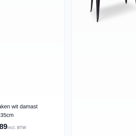
laken wit damast
135cm
89
incl. BTW