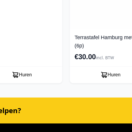
Terrastafel Hamburg me
(6p)
€30.00
incl. BTW
Huren
Huren
elpen?