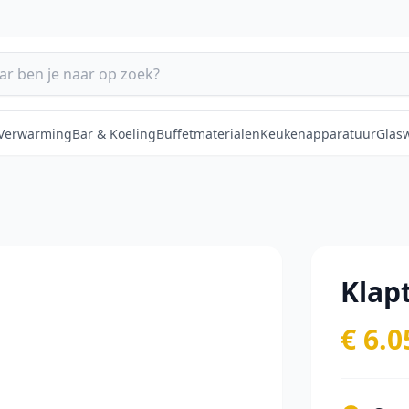
 Verwarming
Bar & Koeling
Buffetmaterialen
Keukenapparatuur
Glas
Klap
€ 6.0