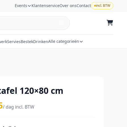
Events
Klantenservice
Over ons
Contact
incl. BTW
Alle categorieën
werk
Servies
Bestek
Drinken
tafel 120×80 cm
5
/ dag incl. BTW