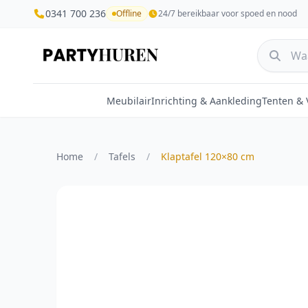
0341 700 236
Offline
24/7 bereikbaar voor spoed en nood
Meubilair
Inrichting & Aankleding
Tenten &
Home
/
Tafels
/
Klaptafel 120×80 cm