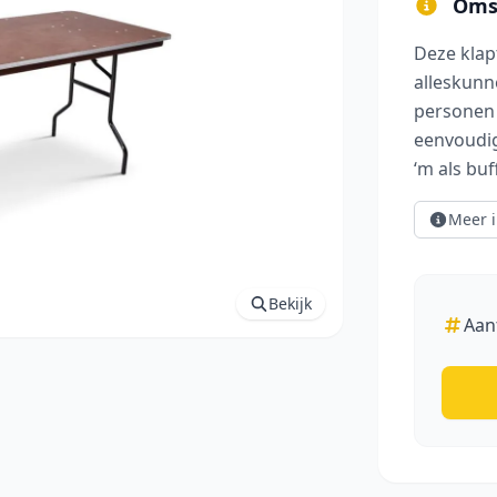
Omsc
Deze klap
groot afbeelding
alleskunn
personen 
eenvoudig
‘m als buf
Meer i
Bekijk
Aan