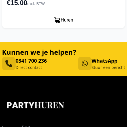
€15.00
incl. BTW
Huren
Kunnen we je helpen?
0341 700 236
WhatsApp
Direct contact
Stuur een bericht