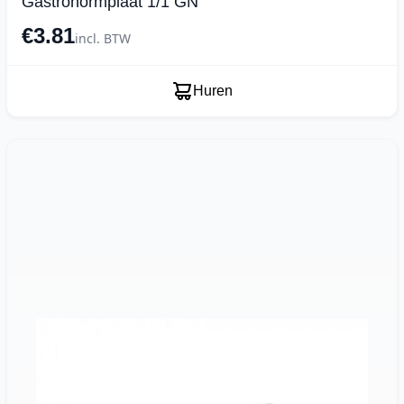
Gastronormplaat 1/1 GN
€3.81
incl. BTW
Huren