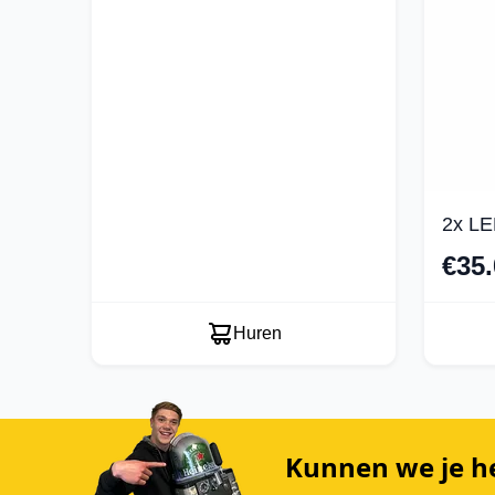
2x LE
€35.
Huren
Kunnen we je h