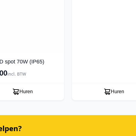
D spot 70W (IP65)
00
incl. BTW
Huren
Huren
elpen?