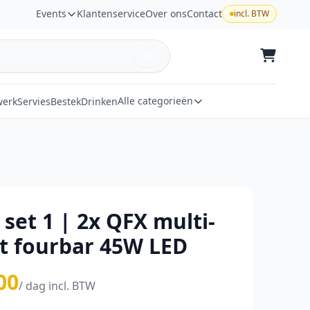
Events
Klantenservice
Over ons
Contact
incl. BTW
Alle categorieën
werk
Servies
Bestek
Drinken
 set 1 | 2x QFX multi-
ct fourbar 45W LED
00
/ dag incl. BTW