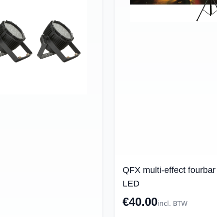
QFX multi-effect fourba
LED
€40.00
incl. BTW