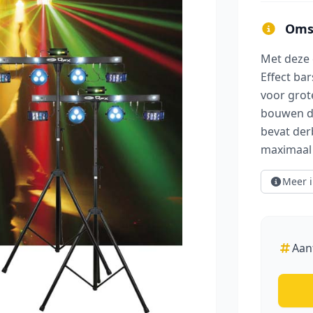
Omsc
Met deze 
Effect bar
voor grot
bouwen da
groot afbeelding
bevat der
maximaal
Meer i
Aan