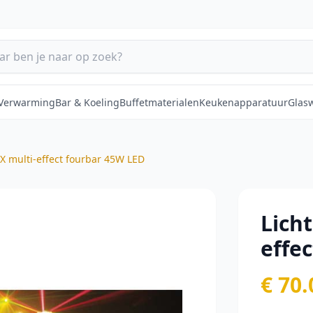
 Verwarming
Bar & Koeling
Buffetmaterialen
Keukenapparatuur
Glas
FX multi-effect fourbar 45W LED
Licht
effe
€ 70.