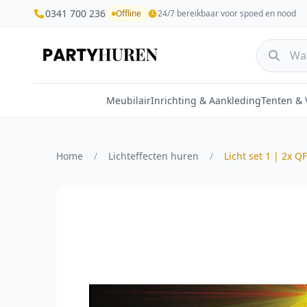
0341 700 236
Offline
24/7 bereikbaar voor spoed en nood
Meubilair
Inrichting & Aankleding
Tenten &
Home
/
Lichteffecten huren
/
Licht set 1 | 2x Q