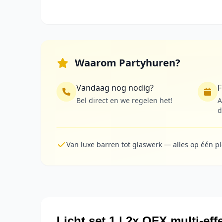
Waarom Partyhuren?
Vandaag nog nodig?
F
Bel direct en we regelen het!
A
d
Van luxe barren tot glaswerk — alles op één p
Licht set 1 | 2x QFX multi-ef