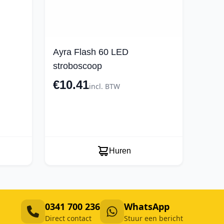
Ayra Flash 60 LED
stroboscoop
€10.41
incl. BTW
Huren
0341 700 236
WhatsApp
Direct contact
Stuur een bericht