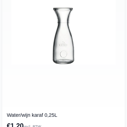
Water/wijn karaf 0,25L
€1.20
incl. BTW