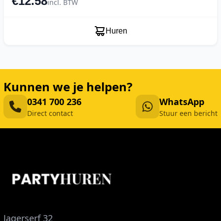
€12.58
incl. BTW
Huren
Kunnen we je helpen?
0341 700 236
WhatsApp
Direct contact
Stuur een bericht
Jagerserf 32