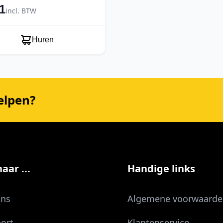
1
incl. BTW
Huren
elpen?
aar ...
Handige links
ons
Algemene voorwaarde
ort
Klantenservice