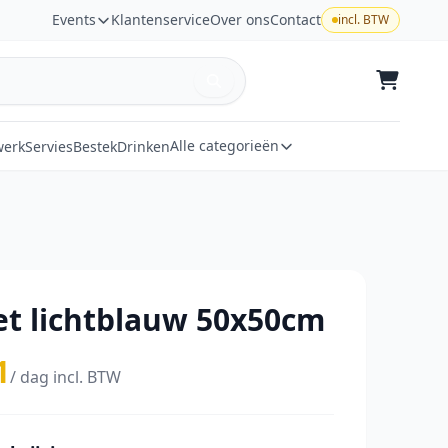
Events
Klantenservice
Over ons
Contact
incl. BTW
Alle categorieën
werk
Servies
Bestek
Drinken
et lichtblauw 50x50cm
1
/ dag incl. BTW