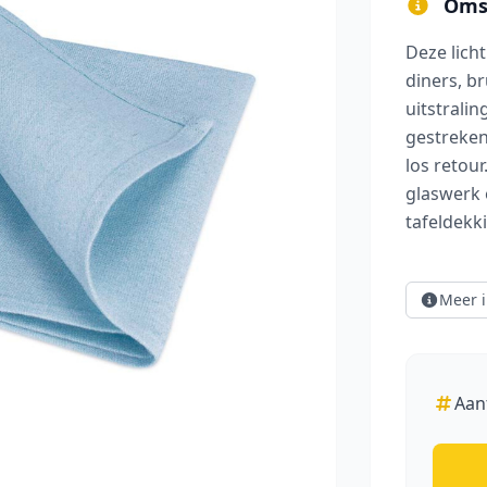
Omsc
Deze lich
diners, br
uitstrali
gestreken
los retou
groot afbeelding
glaswerk e
tafeldekk
Meer i
Aan