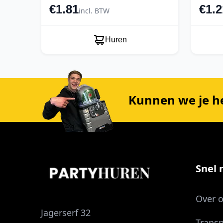
€1.81
€1.2
incl. BTW
Huren
Kunnen we je h
Snel n
Over 
Jagerserf 32
Transp