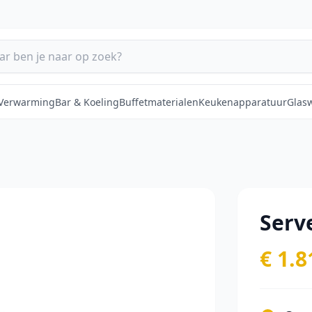
 Verwarming
Bar & Koeling
Buffetmaterialen
Keukenapparatuur
Glas
Serv
€ 1.8