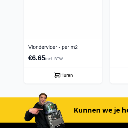
Vlondervloer - per m2
€6.65
incl. BTW
Huren
Kunnen we je h