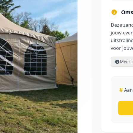
Omsc
Deze zand
jouw even
uitstrali
voor jou
groot afbeelding
Meer i
Aan