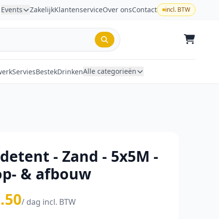
Events
Zakelijk
Klantenservice
Over ons
Contact
incl. BTW
Alle categorieën
werk
Servies
Bestek
Drinken
detent - Zand - 5x5M -
 op- & afbouw
.50
/ dag incl. BTW