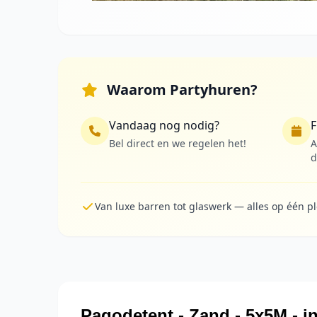
Waarom Partyhuren?
Vandaag nog nodig?
F
Bel direct en we regelen het!
A
d
Van luxe barren tot glaswerk — alles op één p
Pagodetent - Zand - 5x5M - i