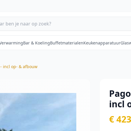
 Verwarming
Bar & Koeling
Buffetmaterialen
Keukenapparatuur
Glas
- incl op- & afbouw
Pago
incl
€ 423