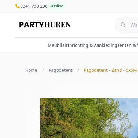
0341 700 236
Online
Meubilair
Inrichting & Aankleding
Tenten &
Home
/
Pagodetent
/
Pagodetent - Zand - 5x5M 