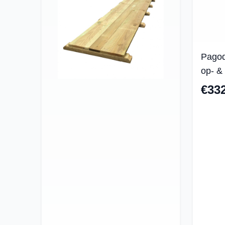
Pagode
op- &
€33