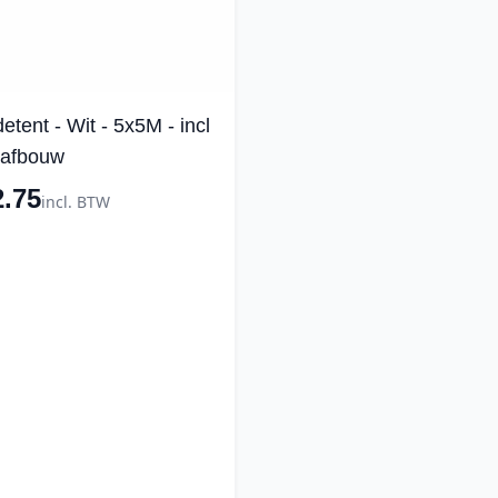
tent - Wit - 5x5M - incl
 afbouw
2.75
incl. BTW