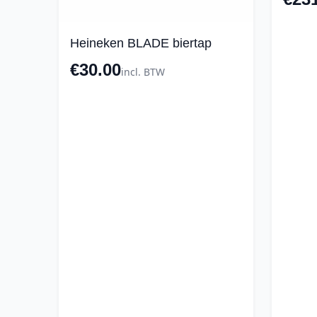
Heineken BLADE biertap
€30.00
incl. BTW