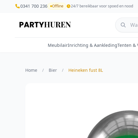
0341 700 236
Offline
24/7 bereikbaar voor spoed en nood
Meubilair
Inrichting & Aankleding
Tenten &
Home
/
Bier
/
Heineken fust 8L