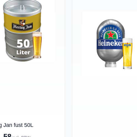
g Jan fust 50L
1.58