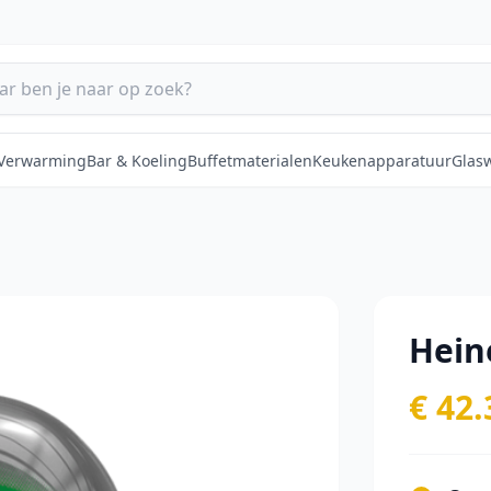
 Verwarming
Bar & Koeling
Buffetmaterialen
Keukenapparatuur
Glas
Hein
€ 42.