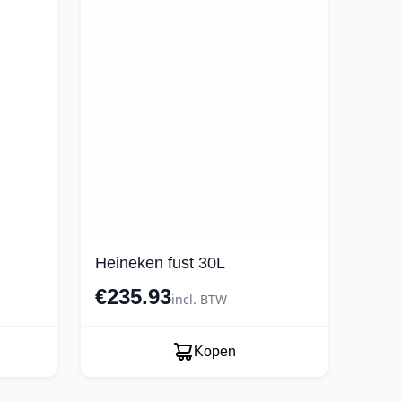
Heineken fust 30L
€235.93
incl. BTW
Kopen