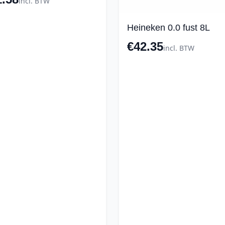
incl. BTW
Heineken 0.0 fust 8L
€42.35
incl. BTW