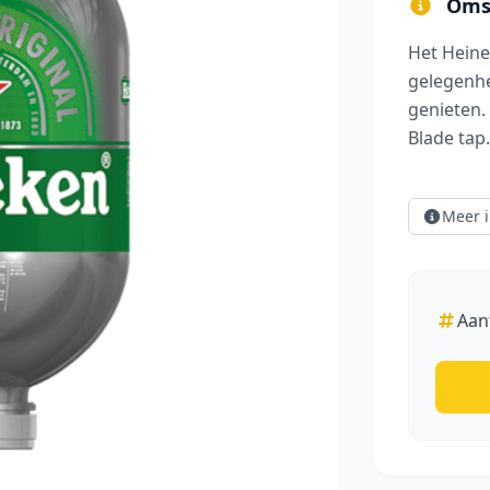
Omsc
Het Heinek
gelegenhei
genieten.
Blade tap.
groot afbeelding
Meer i
Aan