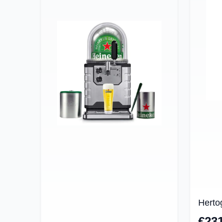
Herto
€23