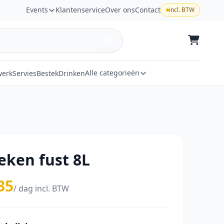
Events
Klantenservice
Over ons
Contact
incl. BTW
Alle categorieën
werk
Servies
Bestek
Drinken
eken fust 8L
35
/ dag incl. BTW