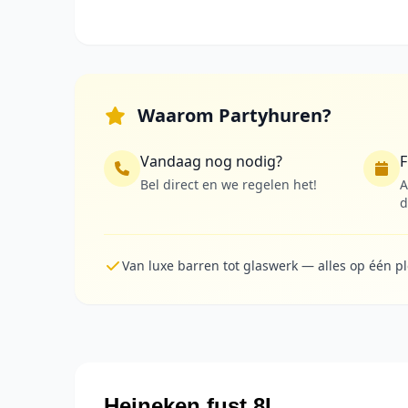
Waarom Partyhuren?
Vandaag nog nodig?
F
Bel direct en we regelen het!
A
d
Van luxe barren tot glaswerk — alles op één p
Heineken fust 8L