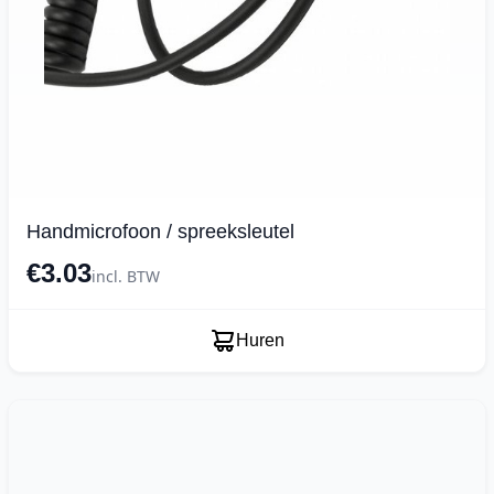
Handmicrofoon / spreeksleutel
€3.03
incl. BTW
Huren