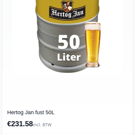
Hertog Jan fust 50L
€231.58
incl. BTW