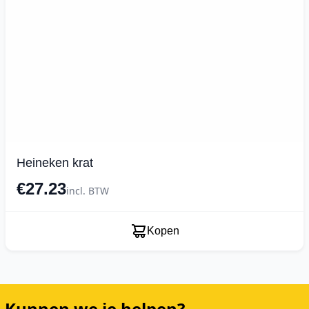
Heineken krat
€27.23
incl. BTW
Kopen
Kunnen we je helpen?